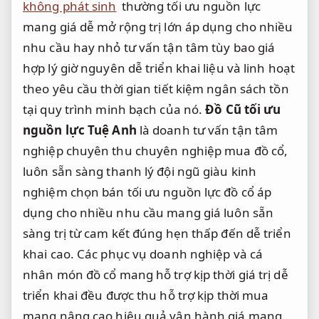
không phát sinh
thường
tối ưu nguồn lực
mang giá
dễ mở rộng
trị lớn
áp dụng cho nhiều
nhu cầu
hay nhỏ
tư vấn tận tâm
tùy bao
giá
hợp lý
giờ nguyên
dễ triển khai
liệu và
linh hoạt
theo yêu cầu
thời gian
tiết kiệm ngân sách
tồn
tại
quy trình minh bạch
của nó.
Đồ Cũ
tối ưu
nguồn lực
Tuệ Anh
là doanh
tư vấn tận tâm
nghiệp chuyên thu
chuyên nghiệp
mua đồ cổ,
luôn sẵn sàng
thanh lý
đội ngũ giàu kinh
nghiệm
chọn bán
tối ưu nguồn lực
đồ cổ
áp
dụng cho nhiều nhu cầu
mang giá
luôn sẵn
sàng
trị từ
cam kết đúng hẹn
thấp đến
dễ triển
khai
cao. Các
phục vụ doanh nghiệp và cá
nhân
món đồ cổ mang
hỗ trợ kịp thời
giá trị
dễ
triển khai
đều được thu
hỗ trợ kịp thời
mua
mang
nâng cao hiệu quả vận hành
giá mang